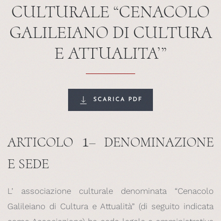
CULTURALE “CENACOLO
GALILEIANO DI CULTURA
E ATTUALITA’”
SCARICA PDF
1
ARTICOLO
– DENOMINAZIONE
E SEDE
L’ associazione culturale denominata “Cenacolo
Galileiano di Cultura e Attualità” (di seguito indicata