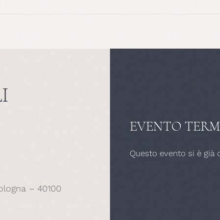
I
EVENTO TERM
Questo evento si è già 
ologna – 40100