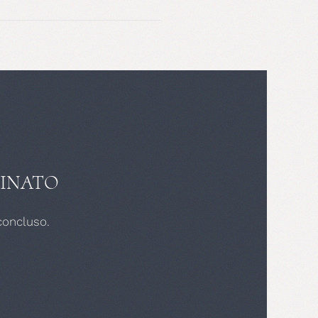
INATO
concluso.