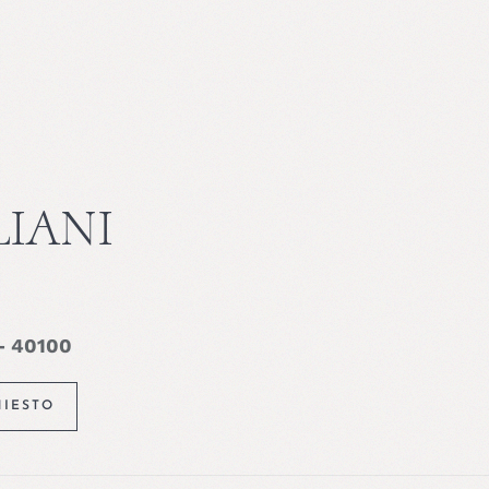
LIANI
– 40100
HIESTO