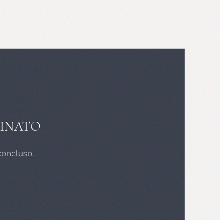
INATO
concluso.