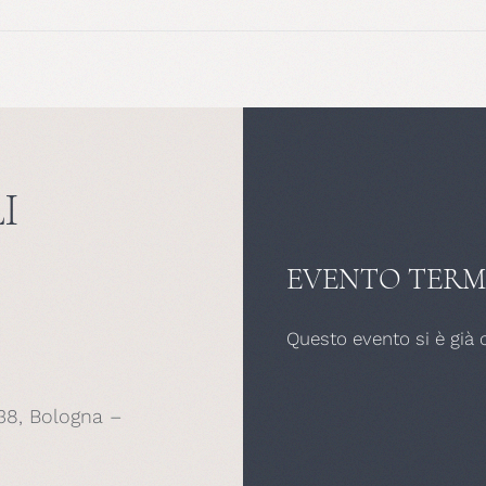
I
EVENTO TERM
Questo evento si è già 
38, Bologna –