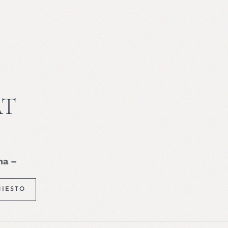
AT
na –
HIESTO